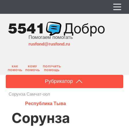
О фонде
Помогаем помогать
Контакты и реквизиты
rusfond@rusfond.ru
Учредительные документы
КАК
КОМУ
ПОЛУЧИТЬ
ПОМОЧЬ
ПОМОЧЬ
ПОМОЩЬ
Рубрикатор
Сорунза Самчат-оол
Республика Тыва
Сорунза