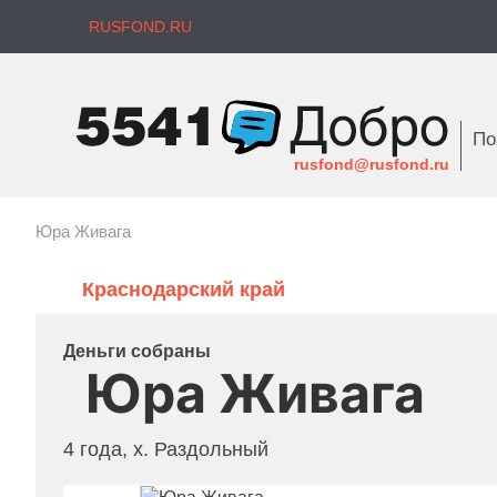
RUSFOND.RU
По
rusfond@rusfond.ru
Юра Живага
Краснодарский край
Деньги собраны
Юра Живага
4 года, х. Раздольный