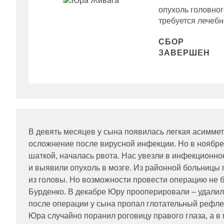
опухоль головног
требуется лечебн
СБОР
ЗАВЕРШЕН
В девять месяцев у сына появилась легкая асиммет
осложнение после вирусной инфекции. Но в ноябре
шаткой, началась рвота. Нас увезли в инфекционно
и выявили опухоль в мозге. Из районной больницы 
из головы. Но возможности провести операцию не б
Бурденко. В декабре Юру прооперировали – удалили
после операции у сына пропал глотательный рефлекс
Юра случайно поранил роговицу правого глаза, а в 