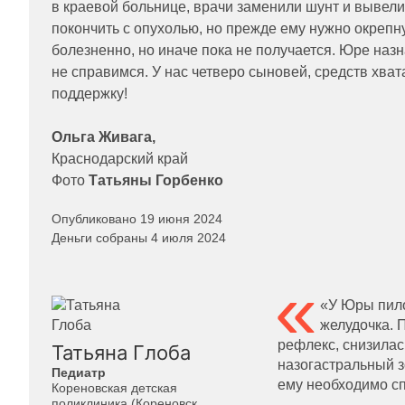
в краевой больнице, врачи заменили шунт и вывели
покончить с опухолью, но прежде ему нужно окрепнут
болезненно, но иначе пока не получается. Юре назн
не справимся. У нас четверо сыновей, средств хва
поддержку!
Ольга Живага,
Краснодарский край
Фото
Татьяны Горбенко
Опубликовано 19 июня 2024
Деньги собраны 4 июля 2024
«У Юры пило
желудочка. 
рефлекс, снизилас
Татьяна Глоба
назогастральный з
Педиатр
ему необходимо с
Кореновская детская
поликлиника (Кореновск,