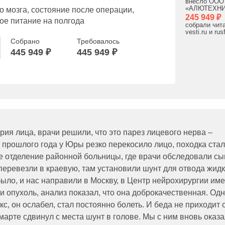
внесло ООО
«АЛЮТЕХНИ
о мозга, состояние после операции,
245 949 ₽
ое питание на полгода
собрали чит
vesti.ru и rus
Собрано
Требовалось
445 949 ₽
445 949 ₽
рия лица, врачи решили, что это парез лицевого нерва –
 прошлого года у Юры резко перекосило лицо, походка ста
е отделение районной больницы, где врачи обследовали сы
перевезли в краевую, там установили шунт для отвода жид
ыло, и нас направили в Москву, в Центр нейрохирургии им
 опухоль, анализ показал, что она доброкачественная. Од
, он ослабел, стал постоянно болеть. И беда не приходит 
марте сдвинул с места шунт в голове. Мы с ним вновь оказ