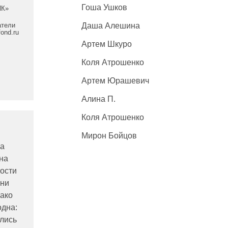
Гоша Ушков
К»
атели
Даша Алешина
fond.ru
Артем Шкуро
Коля Атрошенко
Артем Юрашевич
Алина П.
Коля Атрошенко
Мирон Бойцов
ла
на
кости
ени
нако
одна:
ались